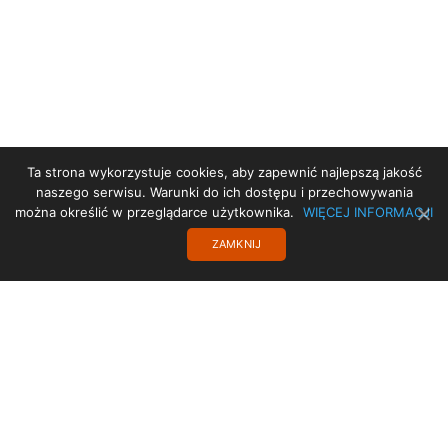
Ta strona wykorzystuje cookies, aby zapewnić najlepszą jakość
STRONA GŁÓWNA
naszego serwisu. Warunki do ich dostępu i przechowywania
można określić w przeglądarce użytkownika.
WIĘCEJ INFORMACJI
PROJEKT UE
ZAMKNIJ
STARA STRONA
TRANSLATE
POLITYKA PRYWATNOŚCI
KONTAKT