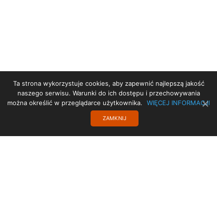
Ta strona wykorzystuje cookies, aby zapewnić najlepszą jakość
STRONA GŁÓWNA
naszego serwisu. Warunki do ich dostępu i przechowywania
można określić w przeglądarce użytkownika.
WIĘCEJ INFORMACJI
PROJEKT UE
ZAMKNIJ
STARA STRONA
TRANSLATE
POLITYKA PRYWATNOŚCI
KONTAKT