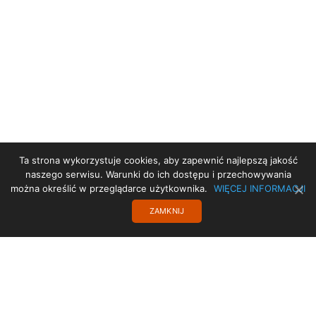
Ta strona wykorzystuje cookies, aby zapewnić najlepszą jakość
STRONA GŁÓWNA
naszego serwisu. Warunki do ich dostępu i przechowywania
można określić w przeglądarce użytkownika.
WIĘCEJ INFORMACJI
PROJEKT UE
ZAMKNIJ
STARA STRONA
TRANSLATE
POLITYKA PRYWATNOŚCI
KONTAKT