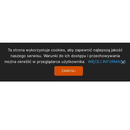
Ta strona wykorzystuje cookies, aby zapewnić najlepszą jakość
STRONA GŁÓWNA
naszego serwisu. Warunki do ich dostępu i przechowywania
można określić w przeglądarce użytkownika.
WIĘCEJ INFORMACJI
PROJEKT UE
ZAMKNIJ
STARA STRONA
TRANSLATE
POLITYKA PRYWATNOŚCI
KONTAKT