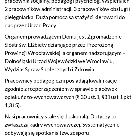
pracownik socjalny, pedagog i psycholog. Wspiera ich
2 pracowników administracji, 3 pracowników obsługi i
pielęgniarka. Dużą pomocą są stażyści kierowani do
nas przez Urząd Pracy.
Organem prowadzącym Domu jest Zgromadzenie
Sióstr św. Elżbiety działające przez Przełożoną
Prowincji Wrocławskiej, a organem nadzorującym –
Dolnośląski Urząd Wojewódzki we Wrocławiu,
Wydział Spraw Społecznych i Zdrowia.
Pracownicy pedagogiczni posiadają kwalifikacje
zgodnie z rozporządzeniem w sprawie placówek
opiekuńczo-wychowawczych (§ 30 ust.1, §31 ust 1 pkt
1,3 i 5).
Nasi pracownicy stale się doskonalą. Dotyczy to
zwłaszcza kadry wychowawczej. Systematycznie
odbywają się spotkania tzw. zespołu