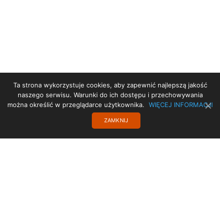
Ta strona wykorzystuje cookies, aby zapewnić najlepszą jakość
STRONA GŁÓWNA
naszego serwisu. Warunki do ich dostępu i przechowywania
można określić w przeglądarce użytkownika.
WIĘCEJ INFORMACJI
PROJEKT UE
ZAMKNIJ
STARA STRONA
TRANSLATE
POLITYKA PRYWATNOŚCI
KONTAKT