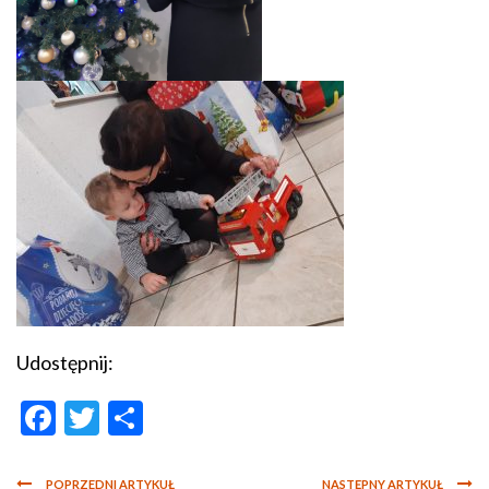
Udostępnij:
Facebook
Twitter
Podziel
się
POPRZEDNI ARTYKUŁ
NASTĘPNY ARTYKUŁ