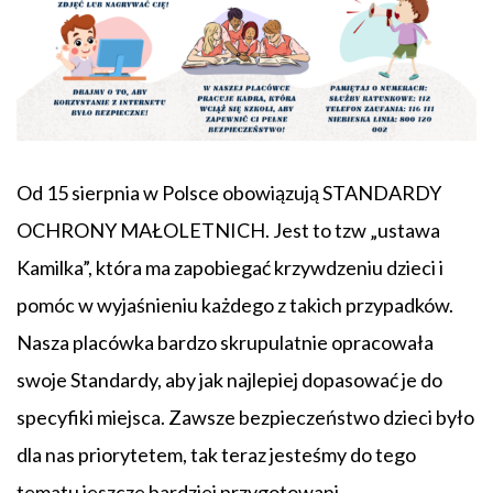
Od 15 sierpnia w Polsce obowiązują STANDARDY
OCHRONY MAŁOLETNICH. Jest to tzw „ustawa
Kamilka”, która ma zapobiegać krzywdzeniu dzieci i
pomóc w wyjaśnieniu każdego z takich przypadków.
Nasza placówka bardzo skrupulatnie opracowała
swoje Standardy, aby jak najlepiej dopasować je do
specyfiki miejsca. Zawsze bezpieczeństwo dzieci było
dla nas priorytetem, tak teraz jesteśmy do tego
tematu jeszcze bardziej przygotowani.